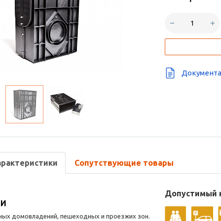
Документа
арактеристики
Сопутствующие товары
Допустимый к
КИ
ных домовладений, пешеходных и проезжих зон.